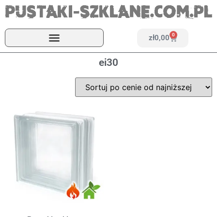
0
zł
0,00
ei30