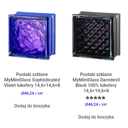
Pustaki szklane
Pustaki szklane
MyMiniGlass Sophisticated
MyMiniGlass Daredevil
Violet luksfery 14,6×14,6×8
Black 100% luksfery
14,6×14,6×8
zł
46,24
z VAT
Oceniono
zł
46,24
z VAT
Dodaj do koszyka
5.00
na 5
Dodaj do koszyka