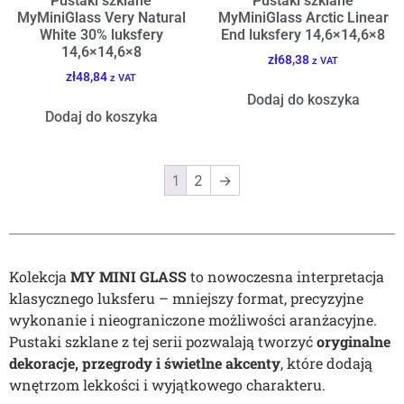
Pustaki szklane
Pustaki szklane
MyMiniGlass Very Natural
MyMiniGlass Arctic Linear
White 30% luksfery
End luksfery 14,6×14,6×8
14,6×14,6×8
zł
68,38
z VAT
zł
48,84
z VAT
Dodaj do koszyka
Dodaj do koszyka
1
2
→
Kolekcja
MY MINI GLASS
to nowoczesna interpretacja
klasycznego luksferu – mniejszy format, precyzyjne
wykonanie i nieograniczone możliwości aranżacyjne.
Pustaki szklane z tej serii pozwalają tworzyć
oryginalne
dekoracje, przegrody i świetlne akcenty
, które dodają
wnętrzom lekkości i wyjątkowego charakteru.