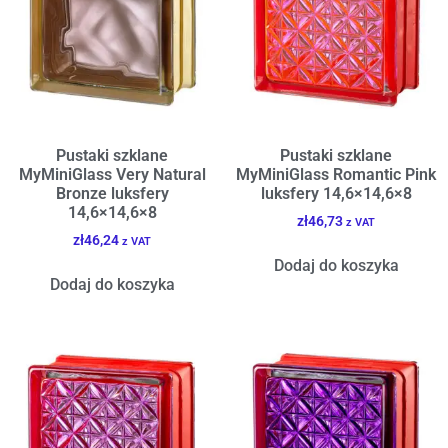
Pustaki szklane
Pustaki szklane
MyMiniGlass Very Natural
MyMiniGlass Romantic Pink
Bronze luksfery
luksfery 14,6×14,6×8
14,6×14,6×8
zł
46,73
z VAT
zł
46,24
z VAT
Dodaj do koszyka
Dodaj do koszyka