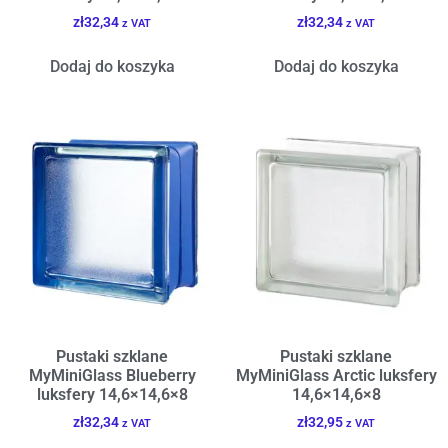
zł
32,34
zł
32,34
z VAT
z VAT
Dodaj do koszyka
Dodaj do koszyka
Pustaki szklane
Pustaki szklane
MyMiniGlass Blueberry
MyMiniGlass Arctic luksfery
luksfery 14,6×14,6×8
14,6×14,6×8
zł
32,34
zł
32,95
z VAT
z VAT