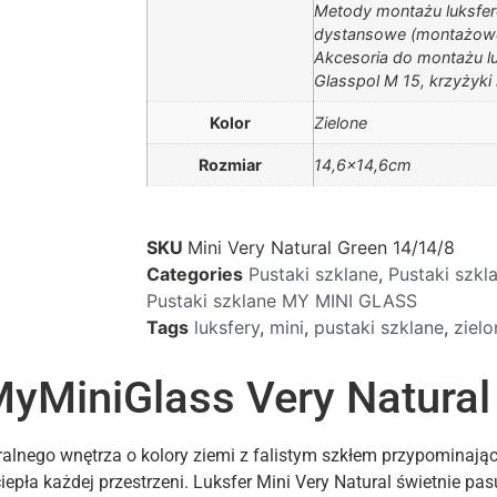
Metody montażu luksfer
dystansowe (montażowe
Akcesoria do montażu l
Glasspol M 15, krzyżyki
Kolor
Zielone
Rozmiar
14,6×14,6cm
SKU
Mini Very Natural Green 14/14/8
Categories
Pustaki szklane
,
Pustaki szk
Pustaki szklane MY MINI GLASS
Tags
luksfery
,
mini
,
pustaki szklane
,
zielo
MyMiniGlass Very Natural
uralnego wnętrza o kolory ziemi z falistym szkłem przypominaj
iepła każdej przestrzeni. Luksfer Mini Very Natural świetnie pas