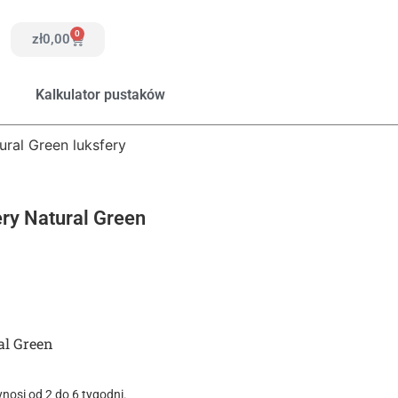
0
zł
0,00
Kalkulator pustaków
ural Green luksfery
ry Natural Green
al Green
nosi od 2 do 6 tygodni.