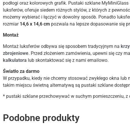
podłogi oraz kolorowych grafik. Pustaki szklane MyMiniGlass 
luksferów, oferuje siedem różnych stylów, z których z pewnoś
możemy wybierać i łączyć w dowolny sposób. Ponadto luksfery
rozmiar
14,6 x 14,6 cm
pozwala na lepsze dopasowanie się pr
Montaż
Montaż luksferów odbywa się sposobem tradycyjnym na
krz
zbrojeniowe
. Przed złożeniem zamówienia, upewni się czy ma
kalkulatora
lub skontaktować się z nami emailowo.
Światło za darmo
W przypadku, kiedy nie chcemy stosować zwykłego okna lub 
takim miejscu świetną alternatywą są pustaki szklane dostęp
* pustaki szklane przechowywać w suchym pomieszczeniu, z d
Podobne produkty