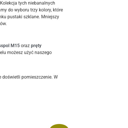
 Kolekcja tych niebanalnych
my do wyboru trzy kolory, które
nku pustaki szklane. Mniejszy
rów.
sspol M15
oraz
pręty
 celu możesz użyć naszego
 doświetli pomieszczenie. W