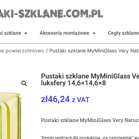
ki szklane
Akcesoria montażowe
Cegły szklane
one powierzchniowo
/ Pustaki szklane MyMiniGlass Very Nat
Pustaki szklane MyMiniGlass Ve
luksfery 14,6×14,6×8
zł
46,24
z VAT
Pustaki szklane MyMiniGlass Very Natur
Termin realizacji dla produktów „na zamówienie” wy