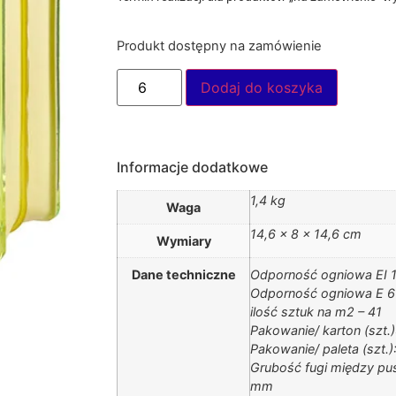
Produkt dostępny na zamówienie
Dodaj do koszyka
Informacje dodatkowe
1,4 kg
Waga
14,6 × 8 × 14,6 cm
Wymiary
Dane techniczne
Odporność ogniowa EI 1
Odporność ogniowa E 60
ilość sztuk na m2 – 41
Pakowanie/ karton (szt.)
Pakowanie/ paleta (szt.)
Grubość fugi między pu
mm