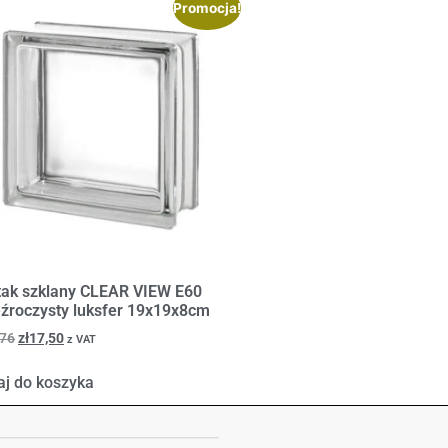
Promocja!
tak szklany CLEAR VIEW E60
eźroczysty luksfer 19x19x8cm
,76
zł
17,50
z VAT
aj do koszyka