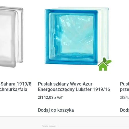
 Sahara 1919/8
Pustak szklany Wave Azur
Pus
chmurka/fala
Energooszczędny Luksfer 1919/16
prz
zł
142,03
zł
24
z VAT
Dodaj do koszyka
Dod