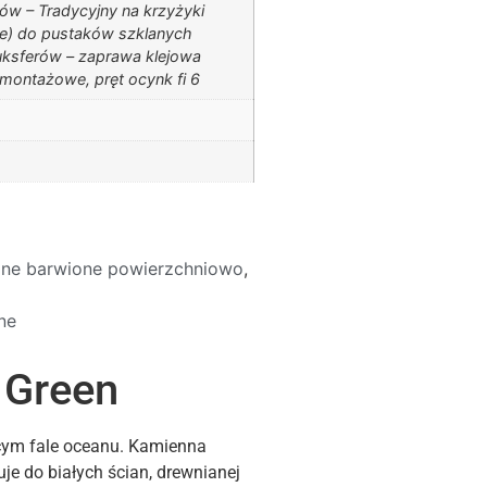
ów – Tradycyjny na krzyżyki
) do pustaków szklanych
uksferów – zaprawa klejowa
 montażowe, pręt ocynk fi 6
lane barwione powierzchniowo
,
ne
 Green
ącym fale oceanu. Kamienna
uje do białych ścian, drewnianej