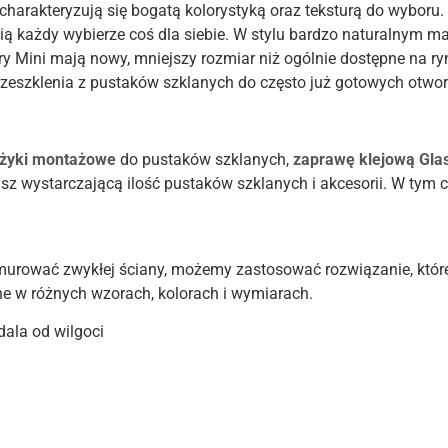
charakteryzują się bogatą kolorystyką oraz teksturą do wyboru.
cią każdy wybierze coś dla siebie. W stylu bardzo naturalnym ma
 Mini mają nowy, mniejszy rozmiar niż ogólnie dostępne na ry
zeszklenia z pustaków szklanych do często już gotowych otwo
yżyki montażowe
do pustaków szklanych,
zaprawę
klejową Gla
sz wystarczającą ilość pustaków szklanych i akcesorii. W tym
murować zwykłej ściany, możemy zastosować rozwiązanie, które
ne w różnych wzorach, kolorach i wymiarach.
ala od wilgoci