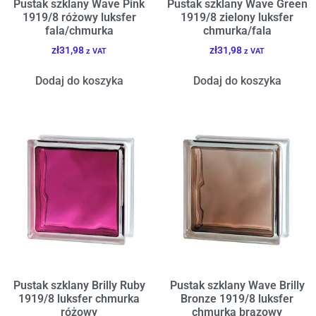
Pustak szklany Wave Pink
Pustak szklany Wave Green
1919/8 różowy luksfer
1919/8 zielony luksfer
fala/chmurka
chmurka/fala
zł
31,98
zł
31,98
z VAT
z VAT
Dodaj do koszyka
Dodaj do koszyka
Pustak szklany Brilly Ruby
Pustak szklany Wave Brilly
1919/8 luksfer chmurka
Bronze 1919/8 luksfer
różowy
chmurka brązowy