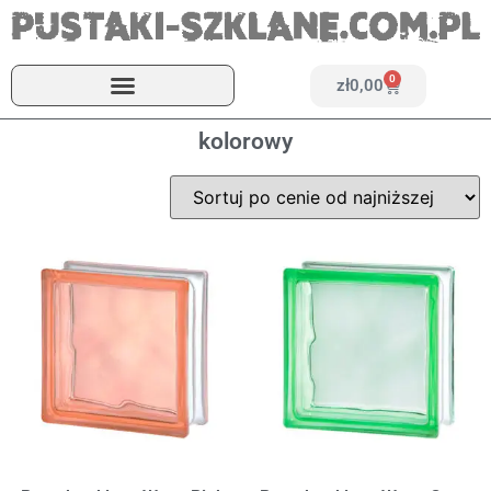
0
zł
0,00
kolorowy