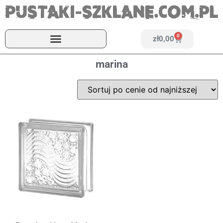
0
zł
0,00
marina