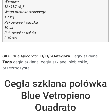
Wymiary
12×11,7×5,3
Waga pustaka szklanego
1,7 kg
Pakowanie / paczka
10 szt.
Pakowanie / paleta
300 szt.
SKU
Blue Quadrato 11/11/5
Category
Cegły szklane
Tags
cegła szklana
,
cegły szklane
,
niebieskie
,
przeźroczyste
Cegła szklana połówka
Blue Vetropieno
Quadrato