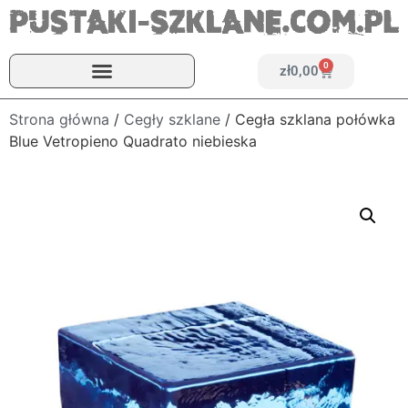
0
zł
0,00
Strona główna
/
Cegły szklane
/ Cegła szklana połówka
Blue Vetropieno Quadrato niebieska