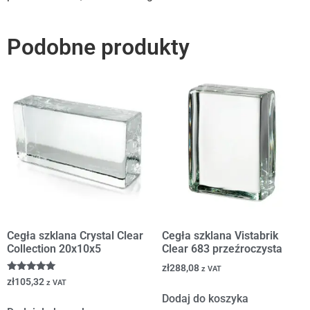
Podobne produkty
Cegła szklana Crystal Clear
Cegła szklana Vistabrik
Collection 20x10x5
Clear 683 przeźroczysta
zł
288,08
z VAT
Oceniono
zł
105,32
z VAT
5.00
Dodaj do koszyka
na 5