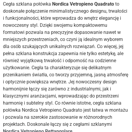
Cegła szklana połówka
Nordica Vetropieno Quadrato
to
doskonałe połączenie minimalistycznego designu, trwałości
i funkcjonalności, które wprowadza do wnętrz elegancję i
nowoczesny styl. Dzięki swojemu kompaktowemu
formatowi pozwala na precyzyjne dopasowanie nawet w
mniejszych przestrzeniach, co czyni ją idealnym wyborem
dla osób szukających unikalnych rozwiązań. Co więcej, jej
pełna szklana konstrukcja zapewnia nie tylko estetykę, ale
również wyjątkową trwałość i odporność na codzienne
użytkowanie. Cegła ta charakteryzuje się delikatnym
przenikaniem światła, co tworzy przyjemną, jasną atmosferę
i optycznie powiększa wnętrze. Jej nowoczesny design
harmonijnie łączy się zarówno z industrialnymi, jak i
klasycznymi aranżacjami, wprowadzając do przestrzeni
harmonię i subtelny styl. Co równie istotne, cegła szklana
połówka Nordica Vetropieno Quadrato jest łatwa w montażu
i pozwala na szerokie zastosowanie w różnorodnych
projektach. Doskonale łączy się z cegłami szklanymi
Nordica Vetropieno Rettangolare