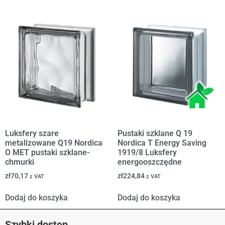
Luksfery szare
Pustaki szklane Q 19
metalizowane Q19 Nordica
Nordica T Energy Saving
O MET pustaki szklane-
1919/8 Luksfery
chmurki
energooszczędne
zł
70,17
zł
224,84
z VAT
z VAT
Dodaj do koszyka
Dodaj do koszyka
Szybki dostęp