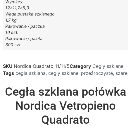
Wymiary
12×11,7×5,3
Waga pustaka szklanego
1,7 kg
Pakowanie / paczka
10 szt.
Pakowanie / paleta
300 szt.
SKU
Nordica Quadrato 11/11/5
Category
Cegły szklane
Tags
cegła szklana
,
cegły szklane
,
przeźroczyste
,
szare
Cegła szklana połówka
Nordica Vetropieno
Quadrato