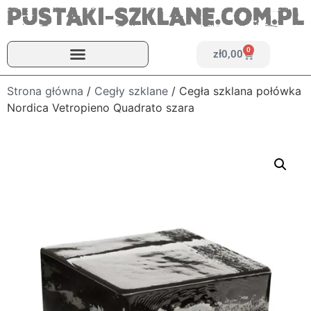
0
zł
0,00
Strona główna
/
Cegły szklane
/ Cegła szklana połówka
Nordica Vetropieno Quadrato szara