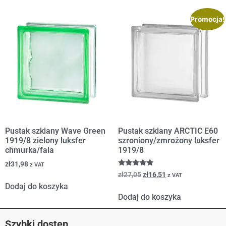
Promocja!
Pustak szklany Wave Green
Pustak szklany ARCTIC E60
1919/8 zielony luksfer
szroniony/zmrożony luksfer
chmurka/fala
1919/8
zł
31,98
z VAT
Oceniono
zł
27,05
zł
16,51
z VAT
5.00
Dodaj do koszyka
na 5
Dodaj do koszyka
Szybki dostęp