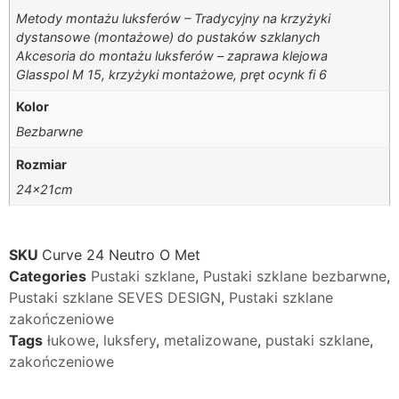
Metody montażu luksferów – Tradycyjny na krzyżyki
dystansowe (montażowe) do pustaków szklanych
Akcesoria do montażu luksferów – zaprawa klejowa
Glasspol M 15, krzyżyki montażowe, pręt ocynk fi 6
Kolor
Bezbarwne
Rozmiar
24x21cm
SKU
Curve 24 Neutro O Met
Categories
Pustaki szklane
,
Pustaki szklane bezbarwne
,
Pustaki szklane SEVES DESIGN
,
Pustaki szklane
zakończeniowe
Tags
łukowe
,
luksfery
,
metalizowane
,
pustaki szklane
,
zakończeniowe