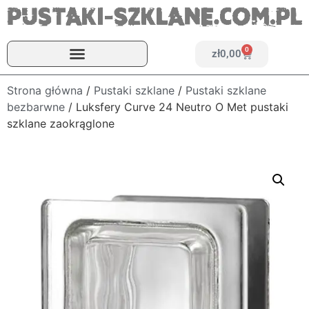
0
zł
0,00
Strona główna
/
Pustaki szklane
/
Pustaki szklane
bezbarwne
/ Luksfery Curve 24 Neutro O Met pustaki
szklane zaokrąglone