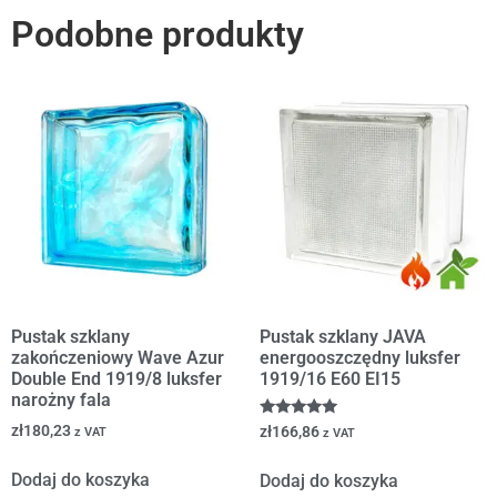
Podobne produkty
Pustak szklany
Pustak szklany JAVA
zakończeniowy Wave Azur
energooszczędny luksfer
Double End 1919/8 luksfer
1919/16 E60 EI15
narożny fala
Oceniono
zł
180,23
zł
166,86
z VAT
z VAT
5.00
na 5
Dodaj do koszyka
Dodaj do koszyka