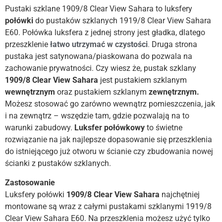
Pustaki szklane 1909/8 Clear View Sahara to luksfery
połówki
do pustaków szklanych 1919/8 Clear View Sahara
E60. Połówka luksfera z jednej strony jest gładka, dlatego
przeszklenie
łatwo utrzymać w czystości
.
Druga strona
pustaka jest satynowana/piaskowana do pozwala na
zachowanie prywatności. Czy wiesz że, pustak szklany
1909/8 Clear View Sahara
jest pustakiem szklanym
wewnętrznym
oraz pustakiem szklanym
zewnętrznym.
Możesz stosować go zarówno wewnątrz pomieszczenia, jak
i na zewnątrz – wszędzie tam, gdzie pozwalają na to
warunki zabudowy.
Luksfer połówkowy
to świetne
rozwiązanie na jak najlepsze dopasowanie się przeszklenia
do istniejącego już otworu w ścianie czy zbudowania nowej
ścianki z pustaków szklanych.
Zastosowanie
Luksfery połówki
1909/8 Clear View Sahara
najchętniej
montowane są wraz z całymi pustakami szklanymi 1919/8
Clear View Sahara E60. Na przeszklenia możesz użyć tylko