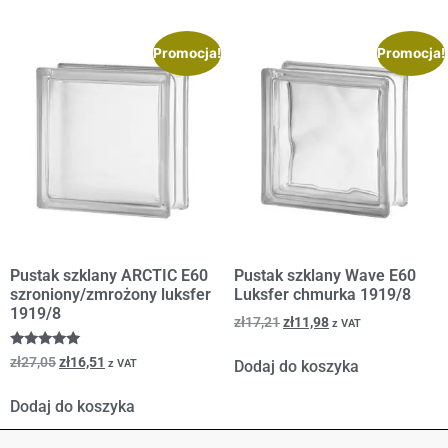
Promocja!
Promocja!
Pustak szklany ARCTIC E60
Pustak szklany Wave E60
szroniony/zmrożony luksfer
Luksfer chmurka 1919/8
1919/8
zł
17,21
zł
11,98
z VAT
Oceniono
zł
27,05
zł
16,51
z VAT
Dodaj do koszyka
5.00
na 5
Dodaj do koszyka