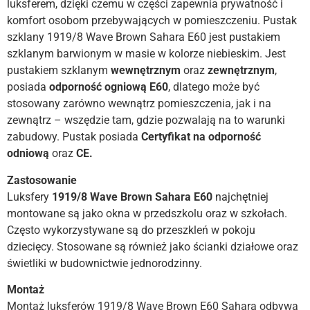
luksferem, dzięki czemu w części zapewnia prywatność i
komfort osobom przebywających w pomieszczeniu. Pustak
szklany 1919/8 Wave Brown Sahara E60 jest pustakiem
szklanym barwionym w masie w kolorze niebieskim. Jest
pustakiem szklanym
wewnętrznym
oraz
zewnętrznym
,
posiada
odporność ogniową E60
, dlatego może być
stosowany zarówno wewnątrz pomieszczenia, jak i na
zewnątrz – wszędzie tam, gdzie pozwalają na to warunki
zabudowy. Pustak posiada
Certyfikat na odporność
odniową
oraz
CE.
Zastosowanie
Luksfery
1919/8 Wave Brown Sahara E60
najchętniej
montowane są jako okna w przedszkolu oraz w szkołach.
Często wykorzystywane są do przeszkleń w pokoju
dziecięcy. Stosowane są również jako ścianki działowe oraz
świetliki w budownictwie jednorodzinny.
Montaż
Montaż luksferów 1919/8 Wave Brown E60 Sahara odbywa