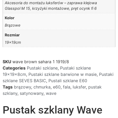
Akcesoria do montażu luksferów – zaprawa klejowa
Glasspol M 15, krzyżyki montażowe, pręt ocynk fi 6
Kolor
Brązowe
Rozmiar
19x19cm
SKU
wave brown sahara 1 1919/8
Categories
Pustaki szklane
,
Pustaki szklane
19x19x8cm
,
Pustaki szklane barwione w masie
,
Pustaki
szklane SEVES BASIC
,
Pustali szklane E60
Tags
brązowy
,
chmurka
,
e60
,
fala
,
luksfer
,
pustak
szklany
,
satynowany
,
wave
Pustak szklany Wave