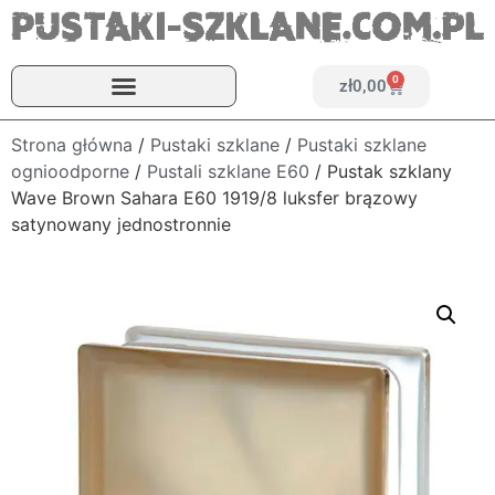
0
zł
0,00
Strona główna
/
Pustaki szklane
/
Pustaki szklane
ognioodporne
/
Pustali szklane E60
/ Pustak szklany
Wave Brown Sahara E60 1919/8 luksfer brązowy
satynowany jednostronnie