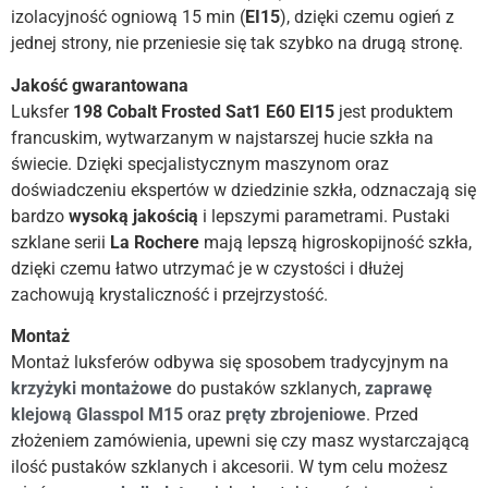
izolacyjność ogniową 15 min (
EI15
), dzięki czemu ogień z
jednej strony, nie przeniesie się tak szybko na drugą stronę.
Jakość gwarantowana
Luksfer
198 Cobalt Frosted Sat1 E60 EI15
jest produktem
francuskim, wytwarzanym w najstarszej hucie szkła na
świecie. Dzięki specjalistycznym maszynom oraz
doświadczeniu ekspertów w dziedzinie szkła, odznaczają się
bardzo
wysoką
jakością
i lepszymi parametrami. Pustaki
szklane serii
La Rochere
mają lepszą higroskopijność szkła,
dzięki czemu łatwo utrzymać je w czystości i dłużej
zachowują krystaliczność i przejrzystość.
Montaż
Montaż luksferów odbywa się sposobem tradycyjnym na
krzyżyki montażowe
do pustaków szklanych,
zaprawę
klejową Glasspol M15
oraz
pręty zbrojeniowe
. Przed
złożeniem zamówienia, upewni się czy masz wystarczającą
ilość pustaków szklanych i akcesorii. W tym celu możesz