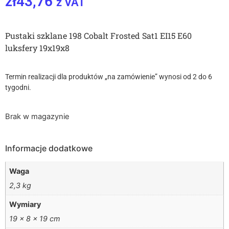
zł
43,76
z VAT
Pustaki szklane 198 Cobalt Frosted Sat1 EI15 E60
luksfery 19x19x8
Termin realizacji dla produktów „na zamówienie” wynosi od 2 do 6
tygodni.
Brak w magazynie
Informacje dodatkowe
Waga
2,3 kg
Wymiary
19 × 8 × 19 cm