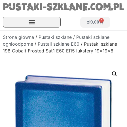
0
zł
0,00
Strona główna
/
Pustaki szklane
/
Pustaki szklane
ognioodporne
/
Pustali szklane E60
/ Pustaki szklane
198 Cobalt Frosted Sat1 E60 EI15 luksfery 19x19x8