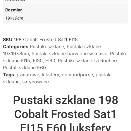
Rozmiar
19x19cm
SKU
198 Cobalt Frosted Sat1 EI15
Categories
Pustaki szklane
,
Pustaki szklane
19x19x8cm
,
Pustaki szklane barwione w masie
,
Pustaki
szklane EI15, EI30, EI60
,
Pustaki szklane La Rochere
,
Pustali szklane E60
Tags
granatowe
,
luksfery
,
ognioodporne
,
pustaki
szklane
,
satynowane
Pustaki szklane 198
Cobalt Frosted Sat1
EI15 E60 luksfery