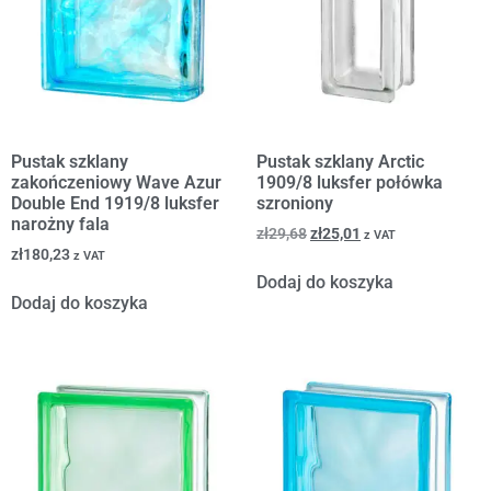
Pustak szklany
Pustak szklany Arctic
zakończeniowy Wave Azur
1909/8 luksfer połówka
Double End 1919/8 luksfer
szroniony
narożny fala
zł
29,68
zł
25,01
z VAT
zł
180,23
z VAT
Dodaj do koszyka
Dodaj do koszyka