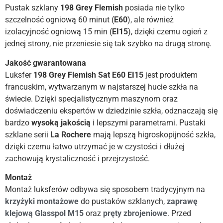
Pustak szklany
198 Grey Flemish
posiada nie tylko
szczelność ogniową 60 minut (
E60
), ale również
izolacyjność ogniową 15 min (
EI15
), dzięki czemu ogień z
jednej strony, nie przeniesie się tak szybko na drugą stronę.
Jakość gwarantowana
Luksfer
198 Grey Flemish Sat E60 EI15
jest produktem
francuskim, wytwarzanym w najstarszej hucie szkła na
świecie. Dzięki specjalistycznym maszynom oraz
doświadczeniu ekspertów w dziedzinie szkła, odznaczają się
bardzo
wysoką
jakością
i lepszymi parametrami. Pustaki
szklane serii
La Rochere
mają lepszą higroskopijność szkła,
dzięki czemu łatwo utrzymać je w czystości i dłużej
zachowują krystaliczność i przejrzystość.
Montaż
Montaż luksferów odbywa się sposobem tradycyjnym na
krzyżyki montażowe
do pustaków szklanych,
zaprawę
klejową Glasspol M15
oraz
pręty zbrojeniowe
. Przed