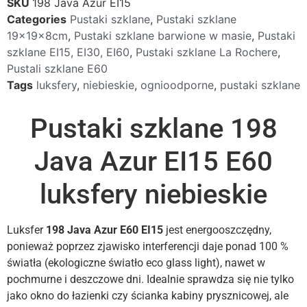
SKU
198 Java Azur EI15
Categories
Pustaki szklane
,
Pustaki szklane
19x19x8cm
,
Pustaki szklane barwione w masie
,
Pustaki
szklane EI15, EI30, EI60
,
Pustaki szklane La Rochere
,
Pustali szklane E60
Tags
luksfery
,
niebieskie
,
ognioodporne
,
pustaki szklane
Pustaki szklane 198
Java Azur EI15 E60
luksfery niebieskie
Luksfer
198 Java Azur E60 EI15
jest energooszczędny,
ponieważ poprzez zjawisko interferencji daje ponad 100 %
światła (ekologiczne światło eco glass light), nawet w
pochmurne i deszczowe dni. Idealnie sprawdza się nie tylko
jako okno do łazienki czy ścianka kabiny prysznicowej, ale