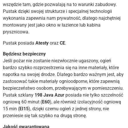
wszędzie tam, gdzie pozwalają na to warunki zabudowy.
Pustak dzięki swojej strukturze i specjalnej technologii
wykonania zapewnia nam prywatność, dlatego najchętniej
montowany jest jako okno w łazience lub kabina
prysznicowa.
Pustak posiada
Atesty
oraz
CE
.
Będziesz bezpieczny
Jeśli pożar nie zostanie niezwłocznie ugaszony, ogień
bardzo szybko rozprzestrzenia się na inne materiały, które
napotka na swojej drodze. Dlatego bardzo ważnym jest, aby
zastosować takie materiały ognioodporne, które zapewnią
bezpieczeństwo osobom, przebywającym w pomieszczeniu.
Pustak szklany
198 Java Azur
posiada nie tylko szczelność
ogniową 60 minut (
E60
), ale również izolacyjność ogniową
15 min (
EI15
), dzięki czemu ogień z jednej strony, nie
przeniesie się tak szybko na drugą stronę.
Jakość gwarantowana