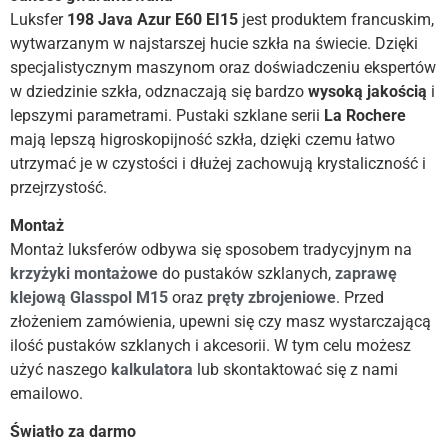
Luksfer
198 Java Azur E60 EI15
jest produktem francuskim,
wytwarzanym w najstarszej hucie szkła na świecie. Dzięki
specjalistycznym maszynom oraz doświadczeniu ekspertów
w dziedzinie szkła, odznaczają się bardzo
wysoką
jakością
i
lepszymi parametrami. Pustaki szklane serii
La Rochere
mają lepszą higroskopijność szkła, dzięki czemu łatwo
utrzymać je w czystości i dłużej zachowują krystaliczność i
przejrzystość.
Montaż
Montaż luksferów odbywa się sposobem tradycyjnym na
krzyżyki montażowe
do pustaków szklanych,
zaprawę
klejową Glasspol M15
oraz
pręty zbrojeniowe
. Przed
złożeniem zamówienia, upewni się czy masz wystarczającą
ilość pustaków szklanych i akcesorii. W tym celu możesz
użyć naszego
kalkulatora
lub skontaktować się z nami
emailowo.
Światło za darmo