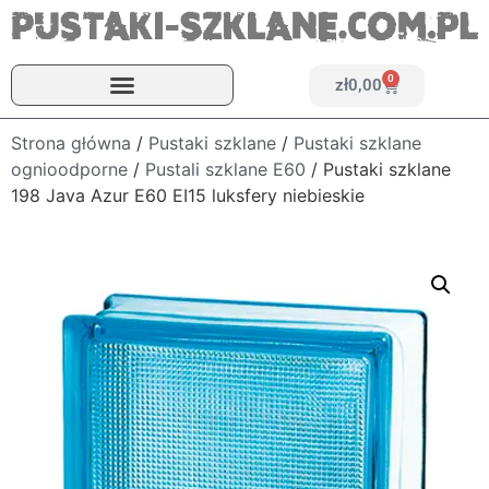
0
zł
0,00
Strona główna
/
Pustaki szklane
/
Pustaki szklane
ognioodporne
/
Pustali szklane E60
/ Pustaki szklane
198 Java Azur E60 EI15 luksfery niebieskie