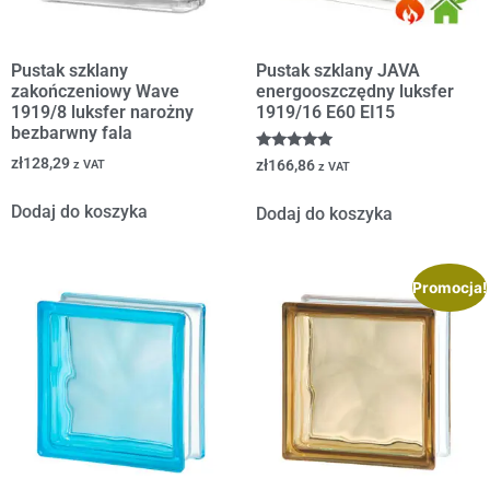
Pustak szklany
Pustak szklany JAVA
zakończeniowy Wave
energooszczędny luksfer
1919/8 luksfer narożny
1919/16 E60 EI15
bezbarwny fala
Oceniono
zł
128,29
zł
166,86
z VAT
z VAT
5.00
na 5
Dodaj do koszyka
Dodaj do koszyka
Promocja!