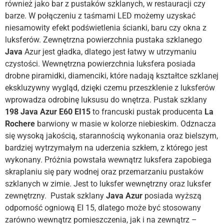
również jako bar z pustaków szklanych, w restauracji czy
barze. W połączeniu z taśmami LED możemy uzyskać
niesamowity efekt podświetlenia ścianki, baru czy okna z
luksferów. Zewnętrzna powierzchnia pustaka szklanego
Java
Azur jest gładka, dlatego jest łatwy w utrzymaniu
czystości. Wewnętrzna powierzchnia luksfera posiada
drobne piramidki, diamenciki, które nadają kształtce szklanej
ekskluzywny wygląd, dzięki czemu przeszklenie z luksferów
wprowadza odrobinę luksusu do wnętrza. Pustak szklany
198 Java Azur E60 EI15
to francuski pustak producenta
La
Rochere
barwiony w masie w kolorze niebieskim. Odznacza
się wysoką jakością, starannością wykonania oraz bielszym,
bardziej wytrzymałym na uderzenia szkłem, z którego jest
wykonany. Próżnia powstała wewnątrz luksfera zapobiega
skraplaniu się pary wodnej oraz przemarzaniu pustaków
szklanych w zimie. Jest to luksfer wewnętrzny oraz luksfer
zewnętrzny. Pustak szklany
Java Azur
posiada wyższą
odporność ogniową EI 15, dlatego może być stosowany
zarówno wewnątrz pomieszczenia, jak i na zewnątrz –