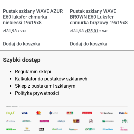
Pustak szklany WAVE AZUR
Pustak szklany WAVE
E60 luksfer chmurka
BROWN E60 Luksfer
niebieski 19x19x8
chmurka brązowy 19x19x8
zł
31,98
zł
31,98
zł
25,01
z VAT
z VAT
Dodaj do koszyka
Dodaj do koszyka
Szybki dostęp
Regulamin sklepu
Kalkulator do pustaków szklanych
Sklep z pustakami szklanymi
Polityka prywatności