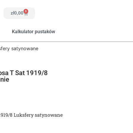
0
zł
0,00
Kalkulator pustaków
ksfery satynowane
osa T Sat 1919/8
nie
 1919/8 Luksfery satynowane