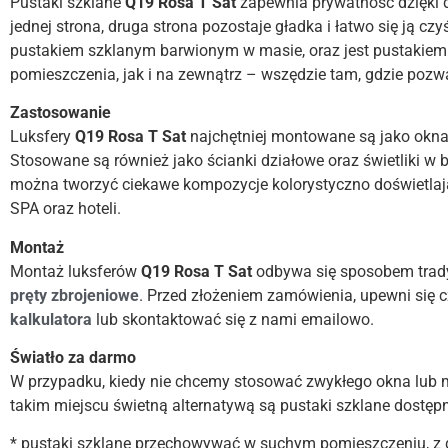
Pustaki szklane
Q19 Rosa T Sat
zapewnia prywatność dzięki d
jednej strona, druga strona pozostaje gładka i łatwo się ją c
pustakiem szklanym barwionym w masie, oraz jest pustakie
pomieszczenia, jak i na zewnątrz – wszędzie tam, gdzie pozw
Zastosowanie
Luksfery
Q19 Rosa T Sat
najchętniej montowane są jako okna 
Stosowane są również jako ścianki działowe oraz świetliki w 
można tworzyć ciekawe kompozycje kolorystyczno doświetlaj
SPA oraz hoteli.
Montaż
Montaż luksferów
Q19 Rosa T Sat
odbywa się sposobem tra
pręty zbrojeniowe
. Przed złożeniem zamówienia, upewni się 
kalkulatora
lub skontaktować się z nami emailowo.
Światło za darmo
W przypadku, kiedy nie chcemy stosować zwykłego okna lub 
takim miejscu świetną alternatywą są pustaki szklane dostęp
* pustaki szklane przechowywać w suchym pomieszczeniu, z d