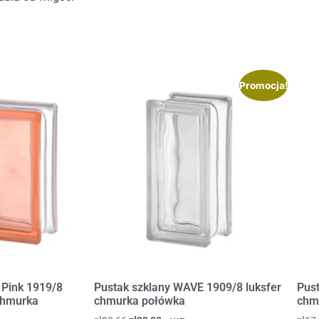
Promocja!
 Pink 1919/8
Pustak szklany WAVE 1909/8 luksfer
Pus
/chmurka
chmurka połówka
chm