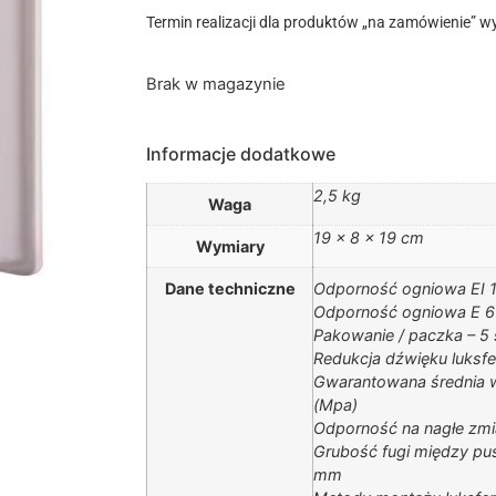
Termin realizacji dla produktów „na zamówienie” wy
Brak w magazynie
Informacje dodatkowe
2,5 kg
Waga
19 × 8 × 19 cm
Wymiary
Dane techniczne
Odporność ogniowa EI 1
Odporność ogniowa E 60
Pakowanie / paczka – 5 
Redukcja dźwięku luksfe
Gwarantowana średnia w
(Mpa)
Odporność na nagłe zmi
Grubość fugi między pu
mm