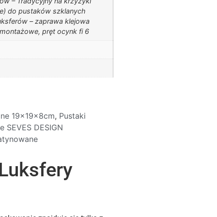
ów – Tradycyjny na krzyżyki
) do pustaków szklanych
uksferów – zaprawa klejowa
 montażowe, pręt ocynk fi 6
lane 19x19x8cm
,
Pustaki
ane SEVES DESIGN
atynowane
 Luksfery