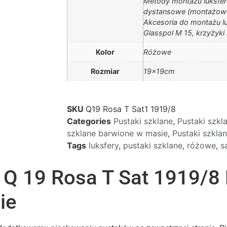
Metody montażu luksfer
dystansowe (montażowe
Akcesoria do montażu l
Glasspol M 15, krzyżyki
Kolor
Różowe
Rozmiar
19x19cm
SKU
Q19 Rosa T Sat1 1919/8
Categories
Pustaki szklane
,
Pustaki szk
szklane barwione w masie
,
Pustaki szkl
Tags
luksfery
,
pustaki szklane
,
różowe
,
s
y Q 19 Rosa T Sat 1919/8
ie