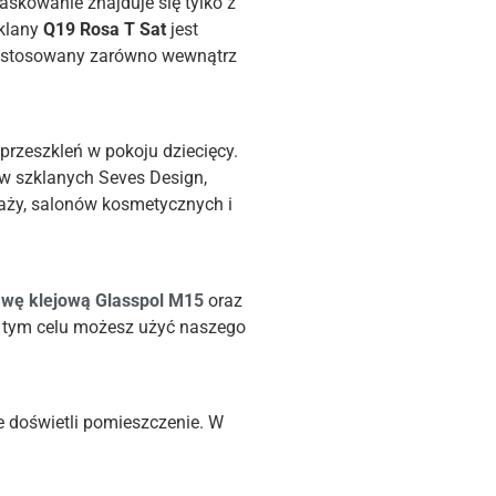
skowanie znajduje się tylko z
zklany
Q19 Rosa T Sat
jest
ć stosowany zarówno wewnątrz
rzeszkleń w pokoju dziecięcy.
ów szklanych Seves Design,
aży, salonów kosmetycznych i
awę
klejową Glasspol M15
oraz
W tym celu możesz użyć naszego
 doświetli pomieszczenie. W