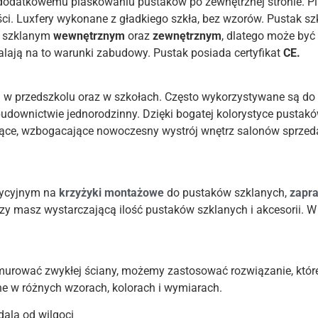
odatkowemu piaskowaniu pustaków po zewnętrznej stronie. Pia
zyści. Luxfery wykonane z gładkiego szkła, bez wzorów. Pustak s
m szklanym
wewnętrznym
oraz
zewnętrznym
, dlatego może by
alają na to warunki zabudowy. Pustak posiada certyfikat
CE.
w przedszkolu oraz w szkołach. Często wykorzystywane są do p
budownictwie jednorodzinny. Dzięki bogatej kolorystyce pustak
ące, wzbogacające nowoczesny wystrój wnętrz salonów sprzed
dycyjnym na
krzyżyki montażowe
do pustaków szklanych,
zapr
czy masz wystarczającą ilość pustaków szklanych i akcesorii. 
murować zwykłej ściany, możemy zastosować rozwiązanie, które
ne w różnych wzorach, kolorach i wymiarach.
ala od wilgoci