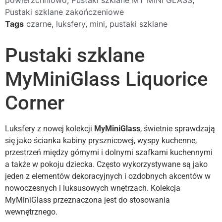
powierzchniowo
,
Pustaki szklane MY MINI GLASS
,
Pustaki szklane zakończeniowe
Tags
czarne
,
luksfery
,
mini
,
pustaki szklane
Pustaki szklane
MyMiniGlass Liquorice
Corner
Luksfery z nowej kolekcji
MyMiniGlass
, świetnie sprawdzają
się jako ścianka kabiny prysznicowej, wyspy kuchenne,
przestrzeń między górnymi i dolnymi szafkami kuchennymi
a także w pokoju dziecka
.
Często wykorzystywane są jako
jeden z elementów dekoracyjnych i ozdobnych akcentów w
nowoczesnych i luksusowych wnętrzach. Kolekcja
MyMiniGlass przeznaczona jest do stosowania
wewnętrznego.