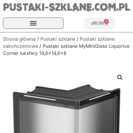
0
zł
0,00
Strona główna
/
Pustaki szklane
/
Pustaki szklane
zakończeniowe
/ Pustaki szklane MyMiniGlass Liquorice
Corner luksfery 14,6×14,6×8