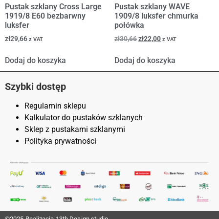
Pustak szklany Cross Large
Pustak szklany WAVE
1919/8 E60 bezbarwny
1909/8 luksfer chmurka
luksfer
połówka
zł
29,66
zł
30,66
zł
22,00
z VAT
z VAT
Dodaj do koszyka
Dodaj do koszyka
Szybki dostęp
Regulamin sklepu
Kalkulator do pustaków szklanych
Sklep z pustakami szklanymi
Polityka prywatności
©2025 Realizacja
13th Design studio