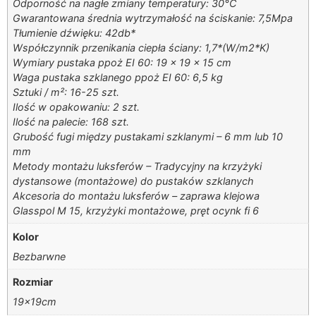
Odporność na nagłe zmiany temperatury: 30°C
Gwarantowana średnia wytrzymałość na ściskanie: 7,5Mpa
Tłumienie dźwięku: 42db*
Współczynnik przenikania ciepła ściany: 1,7*(W/m2*K)
Wymiary pustaka ppoż EI 60: 19 x 19 x 15 cm
Waga pustaka szklanego ppoż EI 60: 6,5 kg
Sztuki / m²: 16-25 szt.
Ilość w opakowaniu: 2 szt.
Ilość na palecie: 168 szt.
Grubość fugi między pustakami szklanymi – 6 mm lub 10
mm
Metody montażu luksferów – Tradycyjny na krzyżyki
dystansowe (montażowe) do pustaków szklanych
Akcesoria do montażu luksferów – zaprawa klejowa
Glasspol M 15, krzyżyki montażowe, pręt ocynk fi 6
Kolor
Bezbarwne
Rozmiar
19x19cm