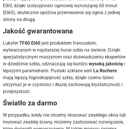
EI60, dzięki izolacyjności ogniowej wynoszącej 60 minut
(EI60), skutecznie opóźnia przeniesienie się ognia z jednej
strony na drugą.
Jakość gwarantowana
Luksfer
TF60 EI60
jest produktem francuskim,
wytwarzanym w najstarszej hucie szkła na świecie. Dzięki
specjalistycznym maszynom oraz doświadczeniu ekspertów
w dziedzinie szkła, odznaczają się bardzo
wysoką
jakością
i
lepszymi parametrami. Pustaki szklane serii
La Rochere
mają lepszą higroskopijność szkła, dzięki czemu łatwo
utrzymać je w czystości i dłużej zachowują krystaliczność i
przejrzystość.
Światło za darmo
W przypadku, kiedy nie chcemy stosować zwykłego okna lub
murować zwykłej ściany, możemy zastosować rozwiązanie,
które doświetli pomieszczenie. W takim miejscu świetną