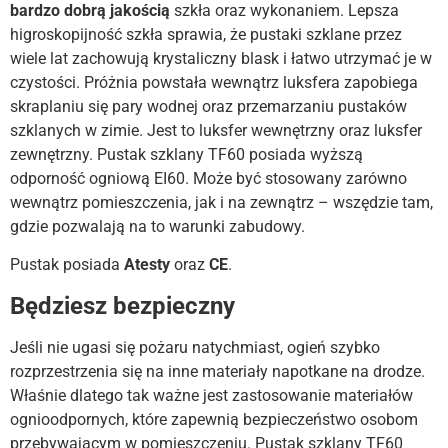
bardzo dobrą jakością
szkła oraz wykonaniem. Lepsza
higroskopijność szkła sprawia, że pustaki szklane przez
wiele lat zachowują krystaliczny blask i łatwo utrzymać je w
czystości. Próżnia powstała wewnątrz luksfera zapobiega
skraplaniu się pary wodnej oraz przemarzaniu pustaków
szklanych w zimie. Jest to luksfer wewnętrzny oraz luksfer
zewnętrzny. Pustak szklany TF60 posiada wyższą
odporność ogniową EI60. Może być stosowany zarówno
wewnątrz pomieszczenia, jak i na zewnątrz – wszędzie tam,
gdzie pozwalają na to warunki zabudowy.
Pustak posiada
Atesty
oraz
CE
.
Będziesz bezpieczny
Jeśli nie ugasi się pożaru natychmiast, ogień szybko
rozprzestrzenia się na inne materiały napotkane na drodze.
Właśnie dlatego tak ważne jest zastosowanie materiałów
ognioodpornych, które zapewnią bezpieczeństwo osobom
przebywającym w pomieszczeniu. Pustak szklany TF60