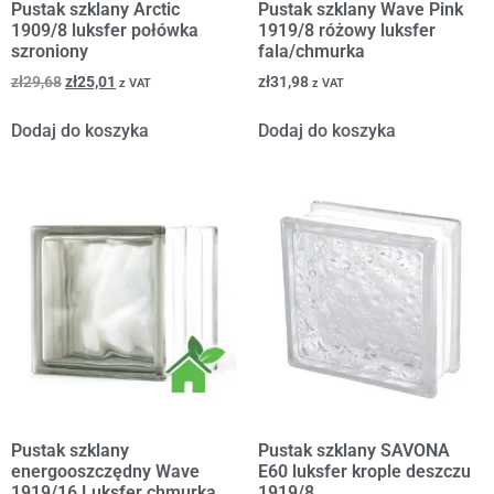
Pustak szklany Arctic
Pustak szklany Wave Pink
1909/8 luksfer połówka
1919/8 różowy luksfer
szroniony
fala/chmurka
zł
29,68
zł
25,01
zł
31,98
z VAT
z VAT
Dodaj do koszyka
Dodaj do koszyka
Pustak szklany
Pustak szklany SAVONA
energooszczędny Wave
E60 luksfer krople deszczu
1919/16 Luksfer chmurka
1919/8