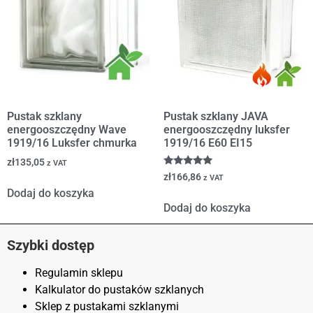
Pustak szklany
Pustak szklany JAVA
energooszczędny Wave
energooszczędny luksfer
1919/16 Luksfer chmurka
1919/16 E60 EI15
zł
135,05
z VAT
Oceniono
zł
166,86
z VAT
5.00
Dodaj do koszyka
na 5
Dodaj do koszyka
Szybki dostęp
Regulamin sklepu
Kalkulator do pustaków szklanych
Sklep z pustakami szklanymi