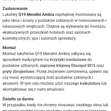
Zastosowanie
Luksfery
Q19 Mendini Ambra
najchętniej montowane są
jako okna i ściany z pustaków szklanych w nowoczesnych i
luksusowych wnętrzach. Chętnie są wybierane do montażu
ekskluzywnych przeszkleń hotelach oraz salonach
kosmetycznych, spa i salonach sprzedaży.
Montaż
Montaż luksferów Q19 Mendini Ambra odbywa się
sposobem tradycyjnym na
krzyżyki montażowe
do
pustaków szklanych,
zaprawę
klejową Glasspol M15
oraz
pręty zbrojeniowe
. Przed złożeniem zamówienia, upewni się
czy masz wystarczającą ilość pustaków szklanych i
akcesorii. W tym celu możesz użyć naszego
kalkulatora
lub
skontaktować się z nami emailowo.
Światło za darmo
W przypadku, kiedy nie chcemy stosować zwykłego okna lub
murować zwykłej ściany, możemy zastosować rozwiązanie,