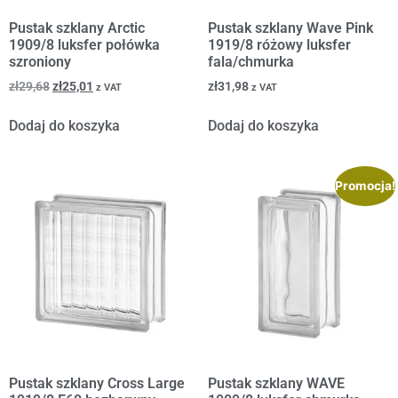
Pustak szklany Arctic
Pustak szklany Wave Pink
1909/8 luksfer połówka
1919/8 różowy luksfer
szroniony
fala/chmurka
zł
29,68
zł
25,01
zł
31,98
z VAT
z VAT
Dodaj do koszyka
Dodaj do koszyka
Promocja!
Pustak szklany Cross Large
Pustak szklany WAVE