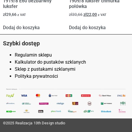
1919/8 E60 bezbarwny
1909/8 luksfer chmurka
luksfer
połówka
zł
29,66
zł
30,66
zł
22,00
z VAT
z VAT
Dodaj do koszyka
Dodaj do koszyka
Szybki dostęp
Regulamin sklepu
Kalkulator do pustaków szklanych
Sklep z pustakami szklanymi
Polityka prywatności
©2025 Realizacja
13th Design studio