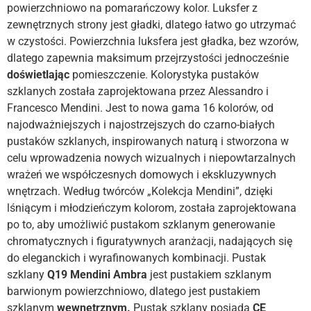
powierzchniowo na pomarańczowy kolor. Luksfer z
zewnętrznych strony jest gładki, dlatego łatwo go utrzymać
w czystości. Powierzchnia luksfera jest gładka, bez wzorów,
dlatego zapewnia maksimum przejrzystości jednocześnie
doświetlając
pomieszczenie. Kolorystyka pustaków
szklanych została zaprojektowana przez
Alessandro i
Francesco
Mendini.
Jest to nowa gama
16 kolorów, od
najodważniejszych i najostrzejszych do czarno-białych
pustaków szklanych, inspirowanych naturą i stworzona w
celu wprowadzenia nowych wizualnych i niepowtarzalnych
wrażeń we współczesnych
domowych i ekskluzywnych
wnętrzach.
Według twórców „Kolekcja Mendini”, dzięki
lśniącym i młodzieńczym kolorom, została zaprojektowana
po to, aby umożliwić pustakom szklanym generowanie
chromatycznych i figuratywnych aranżacji, nadających się
do eleganckich i wyrafinowanych kombinacji.
Pustak
szklany
Q19 Mendini Ambra
jest pustakiem szklanym
barwionym powierzchniowo, dlatego jest pustakiem
szklanym
wewnętrznym
.
Pustak szklany posiada
CE