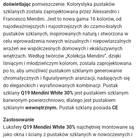
doświetlając
pomieszczenie. Kolorystyka pustaków
szklanych została zaprojektowana przez
Alessandro i
Francesco
Mendini.
Jest to nowa gama
16 kolorów, od
najodważniejszych i najostrzejszych do czarno-białych
pustaków szklanych, inspirowanych naturą i stworzona w
celu wprowadzenia nowych wizualnych i niepowtarzalnych
wrażeń we współczesnych
domowych i ekskluzywnych
wnętrzach.
Według twórców „Kolekcja Mendini”, dzięki
lśniącym i młodzieńczym kolorom, została zaprojektowana
po to, aby umożliwić pustakom szklanym generowanie
chromatycznych i figuratywnych aranżacji, nadających się
do eleganckich i wyrafinowanych kombinacji.
Pustak
szklany
Q19 Mendini White 30%
jest pustakiem szklanym
barwionym powierzchniowo, dlatego jest pustakiem
szklanym
wewnętrznym
.
Pustak szklany posiada
CE
Zastosowanie
Luksfery
Q19 Mendini White 30%
najchętniej montowane są
jako okna i ściany z pustaków szklanych w nowoczesnych i