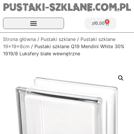
0
zł
0,00
Strona główna
/
Pustaki szklane
/
Pustaki szklane
19x19x8cm
/ Pustaki szklane Q19 Mendini White 30%
1919/8 Luksfery białe wewnętrzne