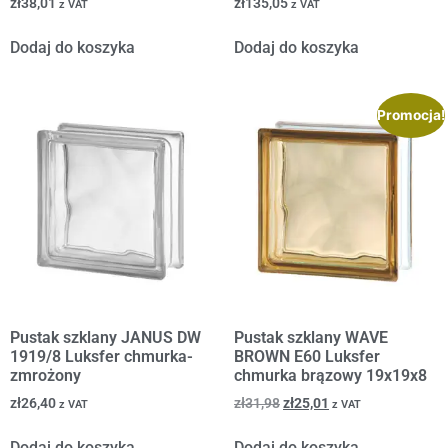
zł
38,01
zł
135,05
z VAT
z VAT
Dodaj do koszyka
Dodaj do koszyka
Promocja!
Pustak szklany JANUS DW
Pustak szklany WAVE
1919/8 Luksfer chmurka-
BROWN E60 Luksfer
zmrożony
chmurka brązowy 19x19x8
zł
26,40
zł
31,98
zł
25,01
z VAT
z VAT
Dodaj do koszyka
Dodaj do koszyka