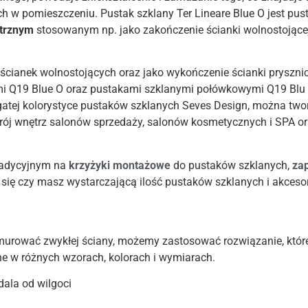
h w pomieszczeniu. Pustak szklany Ter Lineare Blue O jest p
trznym
stosowanym np. jako zakończenie ścianki wolnostojące
cianek wolnostojących oraz jako wykończenie ścianki pryszni
mi Q19 Blue O oraz pustakami szklanymi połówkowymi Q19 Blu 
gatej kolorystyce pustaków szklanych Seves Design, można tw
ój wnętrz salonów sprzedaży, salonów kosmetycznych i SPA ora
tradycyjnym na
krzyżyki montażowe
do pustaków szklanych,
za
się czy masz wystarczającą ilość pustaków szklanych i akceso
murować zwykłej ściany, możemy zastosować rozwiązanie, które
ne w różnych wzorach, kolorach i wymiarach.
ala od wilgoci