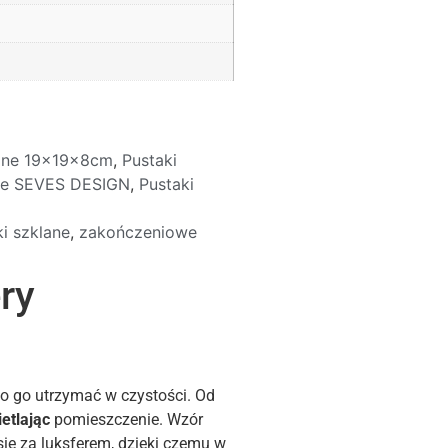
lane 19x19x8cm
,
Pustaki
ane SEVES DESIGN
,
Pustaki
i szklane
,
zakończeniowe
ry
wo go utrzymać w czystości. Od
etlając
pomieszczenie. Wzór
się za luksferem, dzięki czemu w