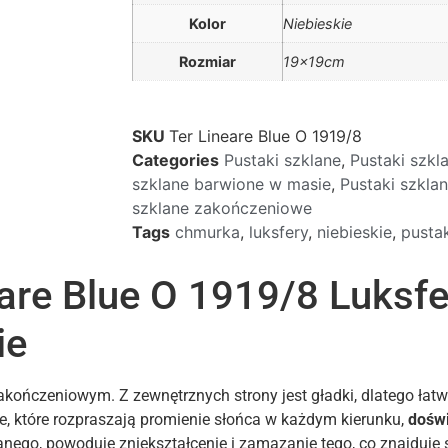
Kolor
Niebieskie
Rozmiar
19x19cm
SKU
Ter Lineare Blue O 1919/8
Categories
Pustaki szklane
,
Pustaki szk
szklane barwione w masie
,
Pustaki szkl
szklane zakończeniowe
Tags
chmurka
,
luksfery
,
niebieskie
,
pustak
eare Blue O 1919/8 Luksfe
ie
akończeniowym. Z zewnętrznych strony jest gładki, dlatego łat
e, które rozpraszają promienie słońca w każdym kierunku,
doświ
anego, powoduje zniekształcenie i zamazanie tego, co znajduje 