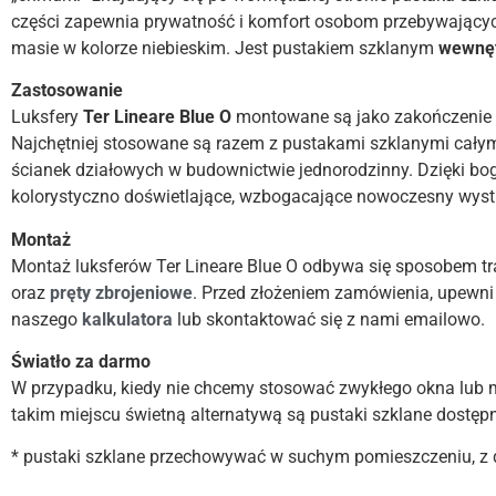
części zapewnia prywatność i komfort osobom przebywającyc
masie w kolorze niebieskim. Jest pustakiem szklanym
wewnę
Zastosowanie
Luksfery
Ter Lineare Blue O
montowane są jako zakończenie ś
Najchętniej stosowane są razem z pustakami szklanymi cały
ścianek działowych w budownictwie jednorodzinny. Dzięki bo
kolorystyczno doświetlające, wzbogacające nowoczesny wystr
Montaż
Montaż luksferów Ter Lineare Blue O odbywa się sposobem 
oraz
pręty zbrojeniowe
. Przed złożeniem zamówienia, upewni 
naszego
kalkulatora
lub skontaktować się z nami emailowo.
Światło za darmo
W przypadku, kiedy nie chcemy stosować zwykłego okna lub 
takim miejscu świetną alternatywą są pustaki szklane dostęp
* pustaki szklane przechowywać w suchym pomieszczeniu, z d