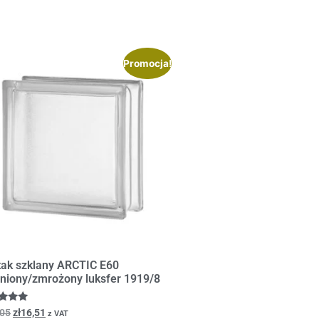
Promocja!
tak szklany ARCTIC E60
oniony/zmrożony luksfer 1919/8
iono
,05
zł
16,51
z VAT