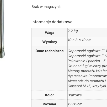
Brak w magazynie
Informacje dodatkowe
2,2 kg
Waga
19 × 8 × 19 cm
Wymiary
Dane techniczne
Odporność ogniowa EI 1
Odporność ogniowa E 60
Pakowanie / paczka – 5 
Grubość fugi między pu
Metody montażu luksfer
dystansowe (montażowe
Akcesoria do montażu l
Glasspol M 15, krzyżyki
Kolor
Brązowe
Rozmiar
19x19cm