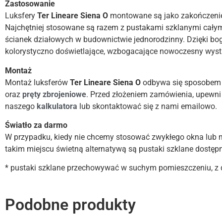
Zastosowanie
Luksfery
Ter Lineare Siena O
montowane są jako zakończenie
Najchętniej stosowane są razem z pustakami szklanymi cały
ścianek działowych w budownictwie jednorodzinny. Dzięki bo
kolorystyczno doświetlające, wzbogacające nowoczesny wystr
Montaż
Montaż luksferów
Ter Lineare Siena O
odbywa się sposobem
oraz
pręty zbrojeniowe
. Przed złożeniem zamówienia, upewni 
naszego
kalkulatora
lub skontaktować się z nami emailowo.
Światło za darmo
W przypadku, kiedy nie chcemy stosować zwykłego okna lub 
takim miejscu świetną alternatywą są pustaki szklane dostęp
* pustaki szklane przechowywać w suchym pomieszczeniu, z d
Podobne produkty