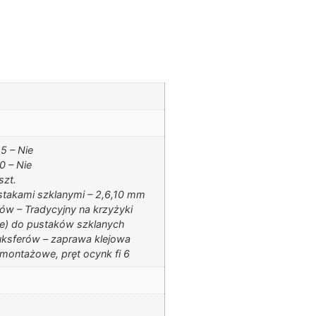
5 – Nie
 – Nie
szt.
stakami szklanymi – 2,6,10 mm
ów – Tradycyjny na krzyżyki
) do pustaków szklanych
uksferów – zaprawa klejowa
 montażowe, pręt ocynk fi 6