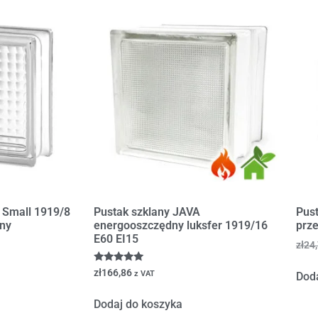
 Small 1919/8
Pustak szklany JAVA
Pus
ny
energooszczędny luksfer 1919/16
prz
E60 EI15
zł
24
Oceniono
zł
166,86
z VAT
Dod
5.00
na 5
Dodaj do koszyka