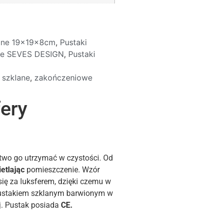
lane 19x19x8cm
,
Pustaki
ane SEVES DESIGN
,
Pustaki
 szklane
,
zakończeniowe
fery
atwo go utrzymać w czystości. Od
etlając
pomieszczenie. Wzór
się za luksferem, dzięki czemu w
ustakiem szklanym barwionym w
j. Pustak posiada
CE.