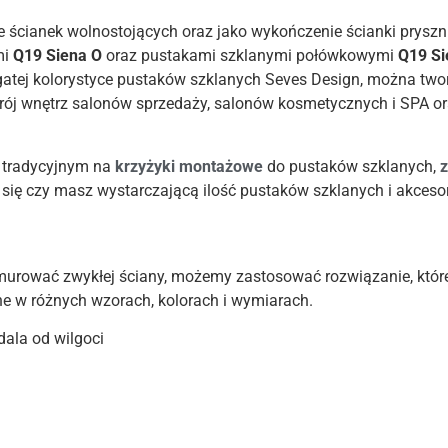
 ścianek wolnostojących oraz jako wykończenie ścianki pryszn
mi
Q19 Siena O
oraz pustakami szklanymi połówkowymi
Q19 Si
gatej kolorystyce pustaków szklanych Seves Design, można tw
ój wnętrz salonów sprzedaży, salonów kosmetycznych i SPA ora
 tradycyjnym na
krzyżyki montażowe
do pustaków szklanych,
z
się czy masz wystarczającą ilość pustaków szklanych i akceso
murować zwykłej ściany, możemy zastosować rozwiązanie, które
ne w różnych wzorach, kolorach i wymiarach.
ala od wilgoci