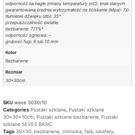
odporność na nagłe zmiany temperatury (oC): brak danych
gwarantowana średnia wytrzymałość na ściskanie (Mpa): 7,0
tłumienie dźwięku (db): 35*
przepuszczalność światła:
bezbarwne: 77,1%*
odporność ogniowa: –
grubość fugi: 6 lub 10 mm
Kolor
Bezbarwne
Rozmiar
30x30cm
SKU
wave 3030/10
Categories
Pustaki szklane
,
Pustaki szklane
30x30x10cm
,
Pustaki szklane bezbarwne
,
Pustaki
szklane SEVES BASIC
Tags
30x30
,
bezbarwne
,
chmurka
,
fala
,
luksfery
,