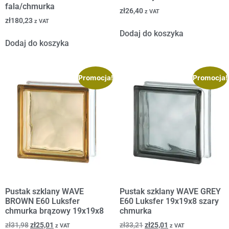
fala/chmurka
zł
26,40
z VAT
zł
180,23
z VAT
Dodaj do koszyka
Dodaj do koszyka
Promocja!
Promocja!
Pustak szklany WAVE
Pustak szklany WAVE GREY
BROWN E60 Luksfer
E60 Luksfer 19x19x8 szary
chmurka brązowy 19x19x8
chmurka
zł
31,98
zł
25,01
zł
33,21
zł
25,01
z VAT
z VAT